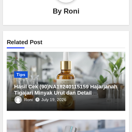
By
Roni
Related Post
Tips
Hasil Cek (90)NA18240115159 Hajarjanah
Tigajari Minyak Urut dan Detail
Registrasinya
Roni
July 19, 2026