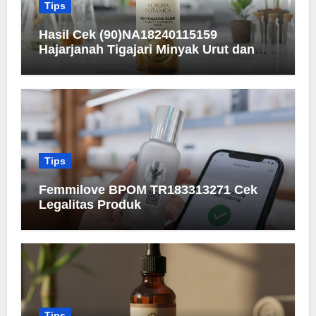
Tips
Hasil Cek (90)NA18240115159
Hajarjanah Tigajari Minyak Urut dan
Detail Registrasinya
Tips
Femmilove BPOM TR183313271 Cek
Legalitas Produk
Tips