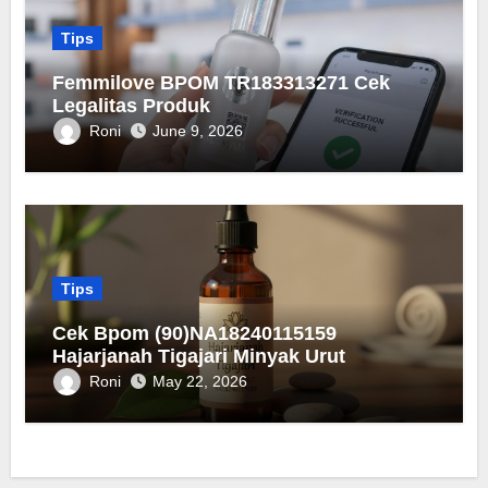
Tips
Femmilove BPOM TR183313271 Cek
Legalitas Produk
Roni
June 9, 2026
Tips
Cek Bpom (90)NA18240115159
Hajarjanah Tigajari Minyak Urut
Roni
May 22, 2026