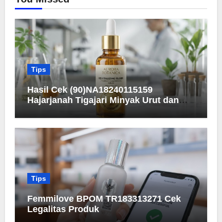
Tips
Hasil Cek (90)NA18240115159
Hajarjanah Tigajari Minyak Urut dan
Detail Registrasinya
Tips
Femmilove BPOM TR183313271 Cek
Legalitas Produk