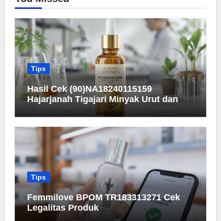
Tips
Hasil Cek (90)NA18240115159
Hajarjanah Tigajari Minyak Urut dan
Detail Registrasinya
Tips
Femmilove BPOM TR183313271 Cek
Legalitas Produk