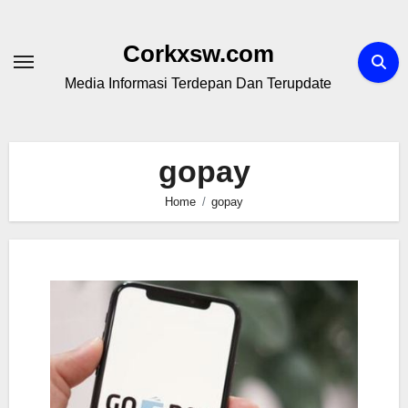
Skip
to
Corkxsw.com
content
Media Informasi Terdepan Dan Terupdate
gopay
Home
gopay